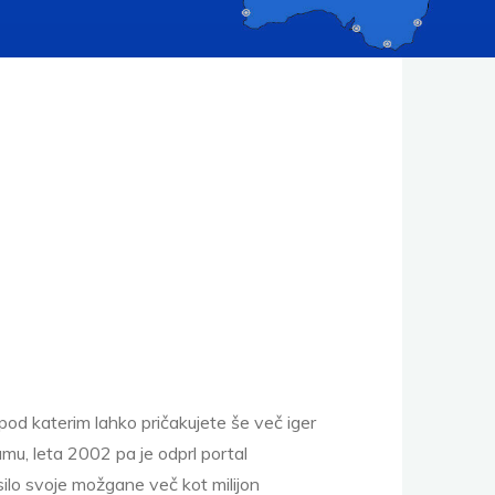
n pod katerim lahko pričakujete še več iger
mu, leta 2002 pa je odprl portal
silo svoje možgane več kot milijon