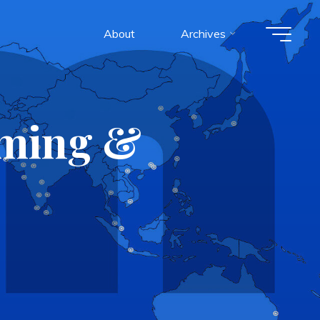
About
Archives
ming &