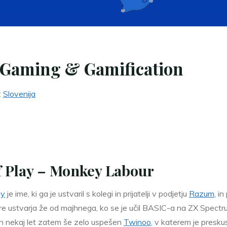
Gaming & Gamification
:
Slovenija
of Play – Monkey Labour
ay
je ime, ki ga je ustvaril s kolegi in prijatelji v podjetju
Razum
, i
gre ustvarja že od majhnega, ko se je učil BASIC-a na ZX Spectru
1d in nekaj let zatem še zelo uspešen
Twinoo
, v katerem je presku