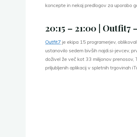
koncepte in nekaj predlogov za uporabo ga
20:15 – 21:00 | Outfit7
Outfit7
je ekipa 15 programerjev, oblikovalc
ustanovilo sedem bivših najdi.si-jevcev, pr
doživel že več kot 33 milijonov prenosov, T
priljubljenih aplikacij v spletnih trgovinah