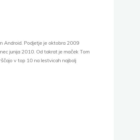
 in Android. Podjetje je oktobra 2009
 konec junija 2010. Od takrat je maček Tom
rščajo v top 10 na lestvicah najbolj