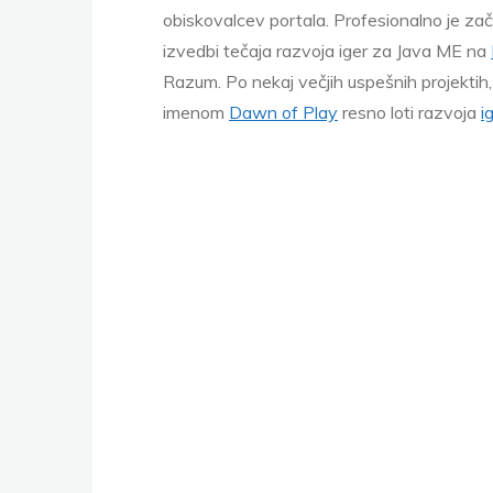
obiskovalcev portala. Profesionalno je zače
izvedbi tečaja razvoja iger za Java ME na
Razum. Po nekaj večjih uspešnih projektih, 
imenom
Dawn of Play
resno loti razvoja
i