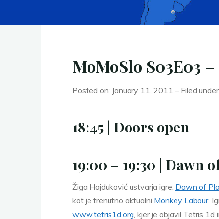
MoMoSlo S03E03 – 
Posted on: January 11, 2011 – Filed under
18:45 | Doors open
19:00 – 19:30 | Dawn 
Žiga Hajduković ustvarja igre.
Dawn of Pl
kot je trenutno aktualni
Monkey Labour
. I
www.tetris1d.org
, kjer je objavil Tetris 