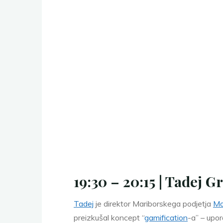
19:30 – 20:15 | Tadej G
Tadej
je direktor Mariborskega podjetja
Mot
preizkušal koncept “
gamification
-a” – upo