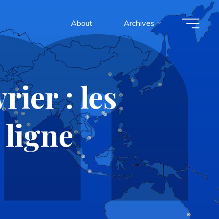
About
Archives
ier : les
 ligne