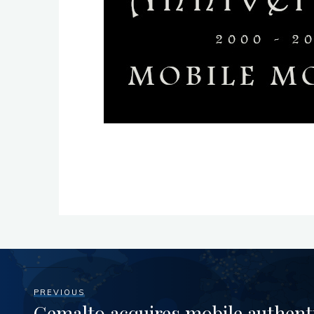
PREVIOUS
Gemalto acquires mobile authen