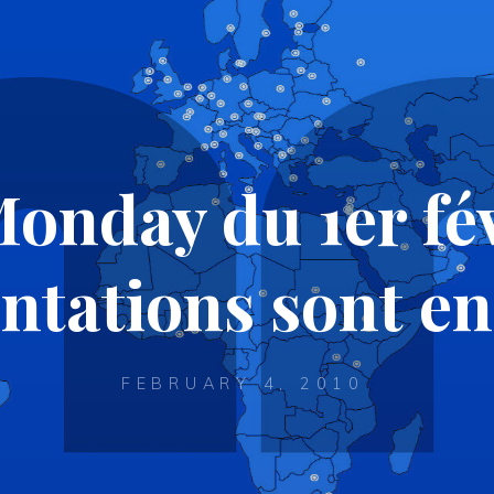
onday du 1er févr
ntations sont en
FEBRUARY 4, 2010