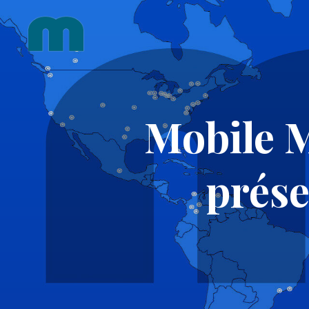
Skip
to
content
Mobile M
prése