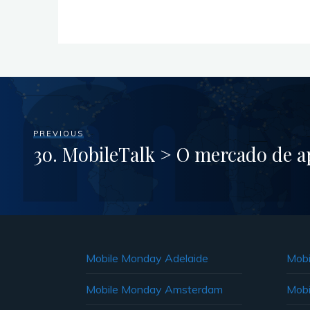
PREVIOUS
3o. MobileTalk > O mercado de ap
Mobile Monday Adelaide
Mobi
Mobile Monday Amsterdam
Mobi