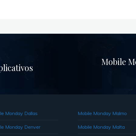
Mobile Mo
licativos
le Monday Dallas
Mobile Monday Malmo
le Monday Denver
Mobile Monday Malta