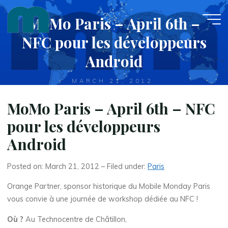
Skip
MoMo Paris – April 6th –
to
content
NFC pour les développeurs
Android
MARCH 21, 2012
MoMo Paris – April 6th – NFC
pour les développeurs
Android
Posted on: March 21, 2012 – Filed under:
Paris
Orange Partner, sponsor historique du Mobile Monday Paris
vous convie à une journée de workshop dédiée au NFC !
Où ?
Au Technocentre de Châtillon,