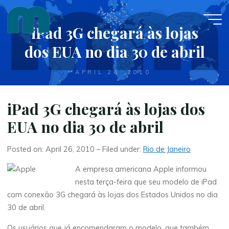
Skip
to
iPad 3G chegará às lojas
content
dos EUA no dia 30 de abril
APRIL 26, 2010
iPad 3G chegará às lojas dos
EUA no dia 30 de abril
Posted on: April 26, 2010 – Filed under:
Rio de Janeiro
A empresa americana Apple informou
nesta terça-feira que seu modelo de iPad
com conexão 3G chegará às lojas dos Estados Unidos no dia
30 de abril.
Os usuários que já encomendaram o modelo, que também