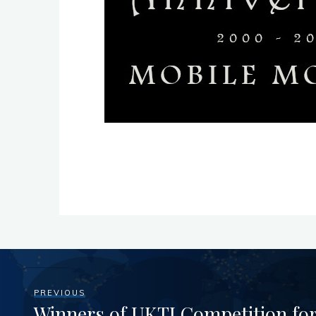
PREVIOUS
Winners of UKTI Competition fo