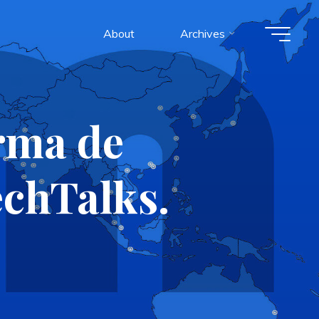
About
Archives
rma de
echTalks.